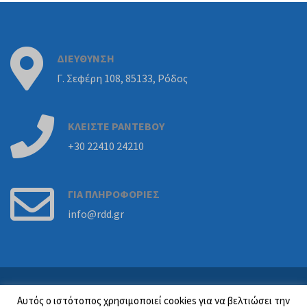
ΔΙΕΥΘΥΝΣΗ
Γ. Σεφέρη 108, 85133, Ρόδος
ΚΛΕΙΣΤΕ
ΡΑΝΤΕΒΟΥ
+30 22410 24210
ΓΙΑ
ΠΛΗΡΟΦΟΡΙΕΣ
info@rdd.gr
Powered By
Beyond Group
Αυτός ο ιστότοπος χρησιμοποιεί cookies για να βελτιώσει την