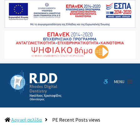
Rhodes
RDD
Digital
Dentistry
WCAG
MENU
buttons
(current)
Αρχική σελίδα
PE Recent Posts views